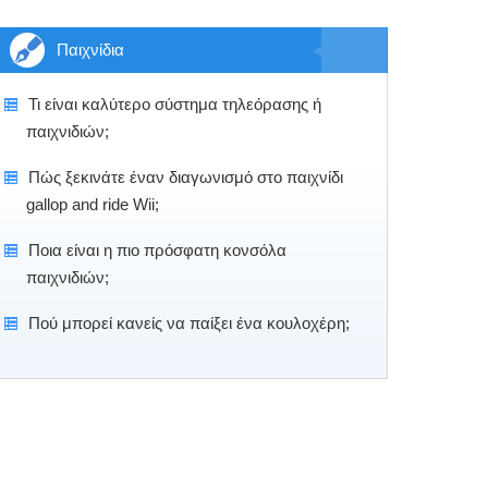
Παιχνίδια
Τι είναι καλύτερο σύστημα τηλεόρασης ή
παιχνιδιών;
Πώς ξεκινάτε έναν διαγωνισμό στο παιχνίδι
gallop and ride Wii;
Ποια είναι η πιο πρόσφατη κονσόλα
παιχνιδιών;
Πού μπορεί κανείς να παίξει ένα κουλοχέρη;