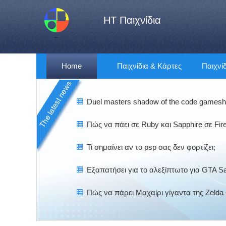
HT Παιχνίδια
Home
Παιχνίδια & Κάρτες
Παιχνίδ
Duel masters shadow of the code gamesh
Πώς να πάει σε Ruby και Sapphire σε Fi
Τι σημαίνει αν το psp σας δεν φορτίζει;
Εξαπατήσει για το αλεξίπτωτο για GTA S
Πώς να πάρει Μαχαίρι γίγαντα της Zelda 