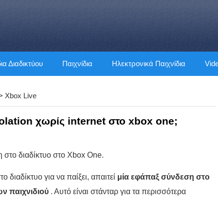
ια Διαδικτύου
Παιχνίδια
Ηλεκτρονικά Παιχνίδια
Vid
>
Xbox Live
olation χωρίς internet στο xbox one;
η στο διαδίκτυο στο Xbox One.
το διαδίκτυο για να παίξει, απαιτεί
μία εφάπαξ σύνδεση στο
ν παιχνιδιού
. Αυτό είναι στάνταρ για τα περισσότερα