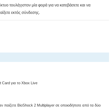
κτυο τουλάχιστον μία φορά για να κατεβάσετε και να
αίξετε εκτός σύνδεσης.
 Card για το Xbox Live
ταν παίζετε BioShock 2 Multiplayer σε οποιοδήποτε από τα δύο