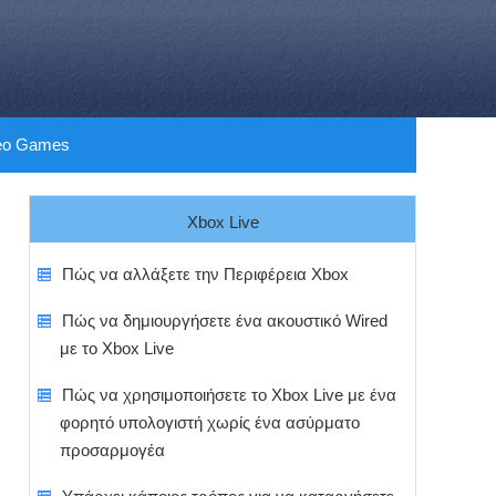
eo Games
Xbox Live
Πώς να αλλάξετε την Περιφέρεια Xbox
Πώς να δημιουργήσετε ένα ακουστικό Wired
με το Xbox Live
Πώς να χρησιμοποιήσετε το Xbox Live με ένα
φορητό υπολογιστή χωρίς ένα ασύρματο
προσαρμογέα