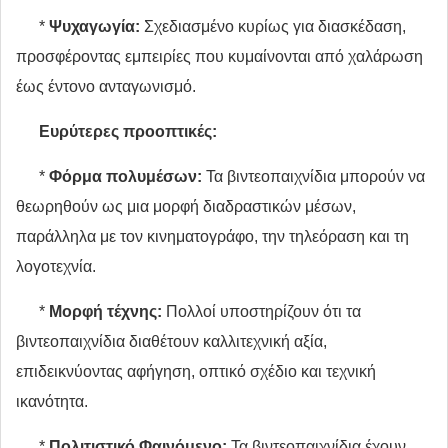
*
Ψυχαγωγία:
Σχεδιασμένο κυρίως για διασκέδαση,
προσφέροντας εμπειρίες που κυμαίνονται από χαλάρωση
έως έντονο ανταγωνισμό.
Ευρύτερες προοπτικές:
*
Φόρμα πολυμέσων:
Τα βιντεοπαιχνίδια μπορούν να
θεωρηθούν ως μια μορφή διαδραστικών μέσων,
παράλληλα με τον κινηματογράφο, την τηλεόραση και τη
λογοτεχνία.
*
Μορφή τέχνης:
Πολλοί υποστηρίζουν ότι τα
βιντεοπαιχνίδια διαθέτουν καλλιτεχνική αξία,
επιδεικνύοντας αφήγηση, οπτικό σχέδιο και τεχνική
ικανότητα.
*
Πολιτιστικό Φαινόμενο:
Τα βιντεοπαιχνίδια έχουν