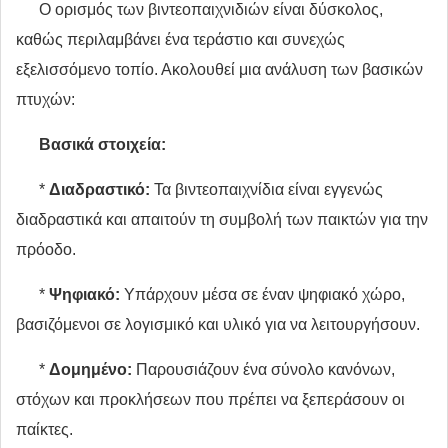
Ο ορισμός των βιντεοπαιχνιδιών είναι δύσκολος,
καθώς περιλαμβάνει ένα τεράστιο και συνεχώς
εξελισσόμενο τοπίο. Ακολουθεί μια ανάλυση των βασικών
πτυχών:
Βασικά στοιχεία:
*
Διαδραστικό:
Τα βιντεοπαιχνίδια είναι εγγενώς
διαδραστικά και απαιτούν τη συμβολή των παικτών για την
πρόοδο.
*
Ψηφιακό:
Υπάρχουν μέσα σε έναν ψηφιακό χώρο,
βασιζόμενοι σε λογισμικό και υλικό για να λειτουργήσουν.
*
Δομημένο:
Παρουσιάζουν ένα σύνολο κανόνων,
στόχων και προκλήσεων που πρέπει να ξεπεράσουν οι
παίκτες.