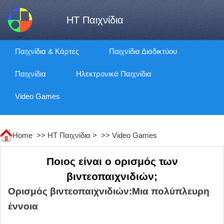
HT Παιχνίδια
Παιχνίδια & Κάρτες
Παιχνίδια Διαδικτύου
Παιχνίδια
Ηλεκτρονικά Παιχνίδια
Video Games
Home >>
HT Παιχνίδια
> >>
Video Games
Ποιος είναι ο ορισμός των
βιντεοπαιχνιδιών;
Ορισμός βιντεοπαιχνιδιών:Μια πολύπλευρη
έννοια