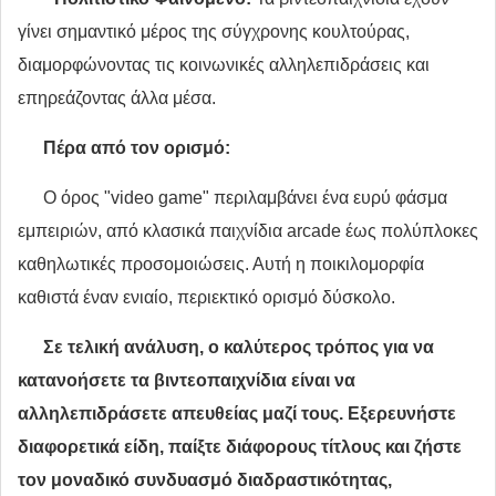
γίνει σημαντικό μέρος της σύγχρονης κουλτούρας,
διαμορφώνοντας τις κοινωνικές αλληλεπιδράσεις και
επηρεάζοντας άλλα μέσα.
Πέρα από τον ορισμό:
Ο όρος "video game" περιλαμβάνει ένα ευρύ φάσμα
εμπειριών, από κλασικά παιχνίδια arcade έως πολύπλοκες
καθηλωτικές προσομοιώσεις. Αυτή η ποικιλομορφία
καθιστά έναν ενιαίο, περιεκτικό ορισμό δύσκολο.
Σε τελική ανάλυση, ο καλύτερος τρόπος για να
κατανοήσετε τα βιντεοπαιχνίδια είναι να
αλληλεπιδράσετε απευθείας μαζί τους. Εξερευνήστε
διαφορετικά είδη, παίξτε διάφορους τίτλους και ζήστε
τον μοναδικό συνδυασμό διαδραστικότητας,