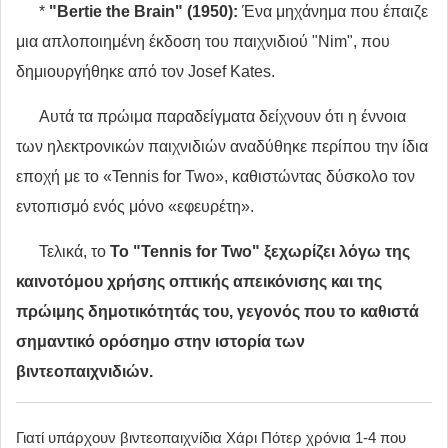
*
"Bertie the Brain" (1950):
Ένα μηχάνημα που έπαιζε
μια απλοποιημένη έκδοση του παιχνιδιού "Nim", που
δημιουργήθηκε από τον Josef Kates.
Αυτά τα πρώιμα παραδείγματα δείχνουν ότι η έννοια
των ηλεκτρονικών παιχνιδιών αναδύθηκε περίπου την ίδια
εποχή με το «Tennis for Two», καθιστώντας δύσκολο τον
εντοπισμό ενός μόνο «εφευρέτη».
Τελικά, το
Το "Tennis for Two" ξεχωρίζει λόγω της
καινοτόμου χρήσης οπτικής απεικόνισης και της
πρώιμης δημοτικότητάς του, γεγονός που το καθιστά
σημαντικό ορόσημο στην ιστορία των
βιντεοπαιχνιδιών.
Γιατί υπάρχουν βιντεοπαιχνίδια Χάρι Πότερ χρόνια 1-4 που