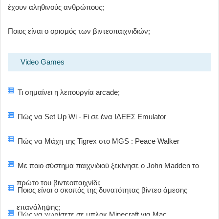
έχουν αληθινούς ανθρώπους;
Ποιος είναι ο ορισμός των βιντεοπαιχνιδιών;
Video Games
Τι σημαίνει η λειτουργία arcade;
Πώς να Set Up Wi - Fi σε ένα ΙΔΕΕΣ Emulator
Πώς να Μάχη της Tigrex στο MGS : Peace Walker
Με ποιο σύστημα παιχνιδιού ξεκίνησε ο John Madden το
πρώτο του βιντεοπαιχνίδι;
Ποιος είναι ο σκοπός της δυνατότητας βίντεο άμεσης
επανάληψης;
Πώς να χωρίσετε σε μπλοκ Minecraft για Mac