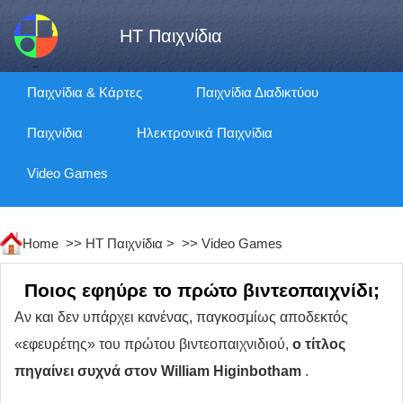
HT Παιχνίδια
Παιχνίδια & Κάρτες
Παιχνίδια Διαδικτύου
Παιχνίδια
Ηλεκτρονικά Παιχνίδια
Video Games
Home >>
HT Παιχνίδια
> >>
Video Games
Ποιος εφηύρε το πρώτο βιντεοπαιχνίδι;
Αν και δεν υπάρχει κανένας, παγκοσμίως αποδεκτός
«εφευρέτης» του πρώτου βιντεοπαιχνιδιού,
ο τίτλος
πηγαίνει συχνά στον William Higinbotham
.