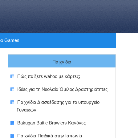
eo Games
Παιχνίδια
Πώς παίζετε wahoo με κάρτες;
Ιδέες για τη Νεολαία Όμιλος Δραστηριότητες
Παιχνίδια Διασκέδασης για το υπουργείο
Γυναικών
Bakugan Battle Brawlers Κανόνες
Παιχνίδια Παιδικά στην Ιαπωνία