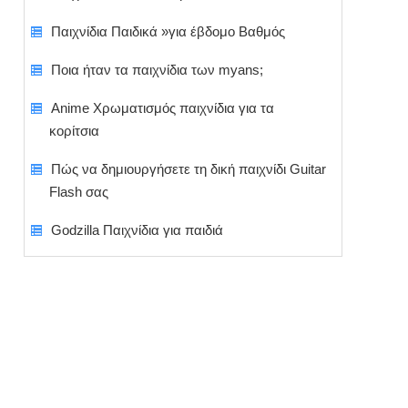
Παιχνίδια Παιδικά »για έβδομο Βαθμός
Ποια ήταν τα παιχνίδια των myans;
Anime Χρωματισμός παιχνίδια για τα
κορίτσια
Πώς να δημιουργήσετε τη δική παιχνίδι Guitar
Flash σας
Godzilla Παιχνίδια για παιδιά