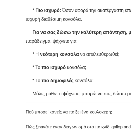
*
Πιο ισχυρό:
Όσον αφορά την ακατέργαστη επε
ισχυρή διαθέσιμη κονσόλα.
Για να σας δώσω την καλύτερη απάντηση, μπ
παράδειγμα, ψάχνετε για:
* Η
νεότερη κονσόλα
να απελευθερωθεί;
* Το
πιο ισχυρό
κονσόλα;
* Το
πιο δημοφιλές
κονσόλα;
Μόλις μάθω τι ψάχνετε, μπορώ να σας δώσω μι
Πού μπορεί κανείς να παίξει ένα κουλοχέρη;
Πώς ξεκινάτε έναν διαγωνισμό στο παιχνίδι gallop and 