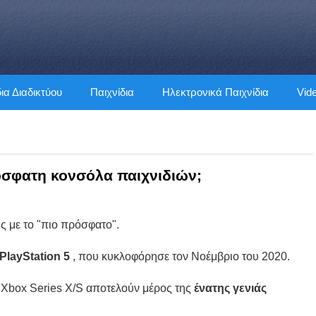
ια Διαδικτύου
Παιχνίδια
Ηλεκτρονικά Παιχνίδια
Vid
ρόσφατη κονσόλα παιχνιδιών;
ίς με το "πιο πρόσφατο".
PlayStation 5
, που κυκλοφόρησε τον Νοέμβριο του 2020.
ο Xbox Series X/S αποτελούν μέρος της
ένατης γενιάς