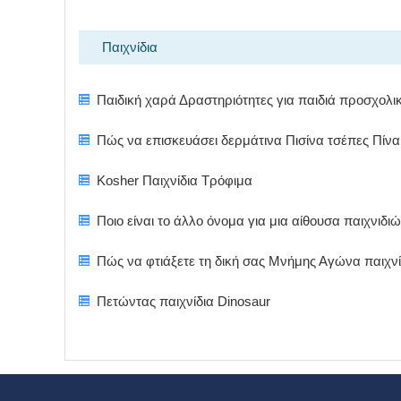
Παιχνίδια
Παιδική χαρά Δραστηριότητες για παιδιά προσχολικ
Πώς να επισκευάσει δερμάτινα Πισίνα τσέπες Πίν
Kosher Παιχνίδια Τρόφιμα
Ποιο είναι το άλλο όνομα για μια αίθουσα παιχνιδιώ
Πώς να φτιάξετε τη δική σας Μνήμης Αγώνα παιχνί
Πετώντας παιχνίδια Dinosaur